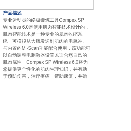
产品描述
专业运动员的终极锻炼工具Compex SP
Wireless 6.0是使用肌肉智能技术设计的，
肌肉智能技术是一种专业的肌肉收缩系
统，可模拟从大脑发送到肌肉的电脉冲。
与内置的MI-Scan功能配合使用，该功能可
以自动调整电刺激器设置以适合您自己的
肌肉属性，Compex SP Wireless 6.0将为
您提供更个性化的肌肉生理知识，并有助
于预防伤害，治疗疼痛，帮助康复，并确
保全面改善您的锻炼状况。
什么时候使用
用于运动前，运动中或运动后，以个别肌
肉刺激为目标，也可用于缓解疼痛。因
此，无论您是在训练中打破马拉松世界纪
录，遭受背部或肩部反复受伤的折磨，还