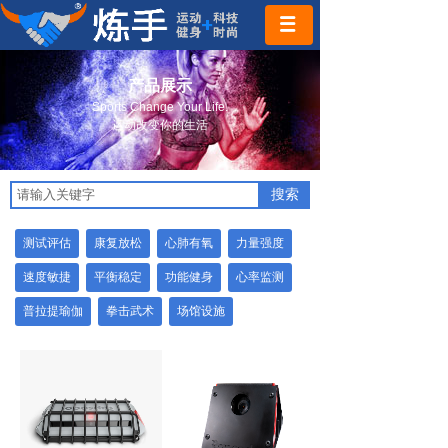
产品展示
Sports Change Your Life.
运动改变你的生活
搜索
测试评估
康复放松
心肺有氧
力量强度
速度敏捷
平衡稳定
功能健身
心率监测
普拉提瑜伽
拳击武术
场馆设施