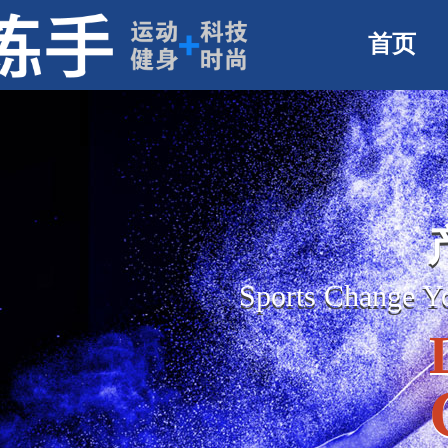
首页
Sports Change 
Sports Change 