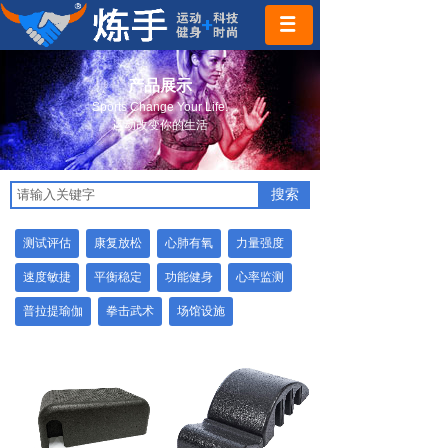
产品展示
Sports Change Your Life.
运动改变你的生活
搜索
测试评估
康复放松
心肺有氧
力量强度
速度敏捷
平衡稳定
功能健身
心率监测
普拉提瑜伽
拳击武术
场馆设施