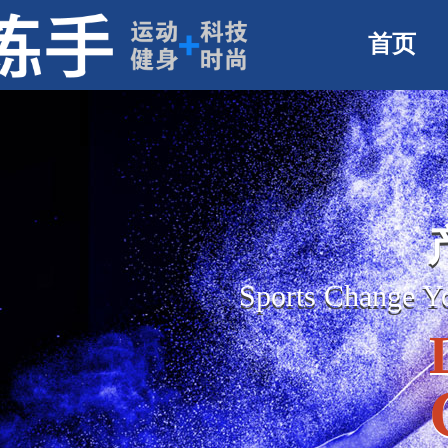
首页
Sports Change 
Sports Change 