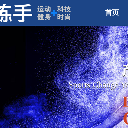
首页
Sports Change 
Sports Change 