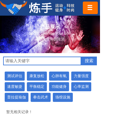
产品展示
Sports Change Your Life.
运动改变你的生活
搜索
测试评估
康复放松
心肺有氧
力量强度
速度敏捷
平衡稳定
功能健身
心率监测
普拉提瑜伽
拳击武术
场馆设施
暂无相关记录！