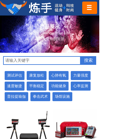
产品展示
Sports Change Your Life.
运动改变你的生活
搜索
测试评估
康复放松
心肺有氧
力量强度
速度敏捷
平衡稳定
功能健身
心率监测
普拉提瑜伽
拳击武术
场馆设施