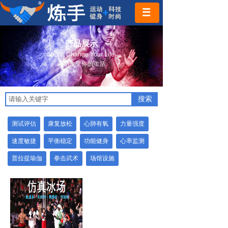
产品展示
Sports Change Your Life.
运动改变你的生活
搜索
测试评估
康复放松
心肺有氧
力量强度
速度敏捷
平衡稳定
功能健身
心率监测
普拉提瑜伽
拳击武术
场馆设施